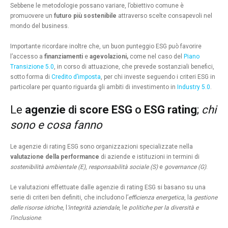
Sebbene le metodologie possano variare, l’obiettivo comune è
promuovere un
futuro più sostenibile
attraverso scelte consapevoli nel
mondo del business.
Importante ricordare inoltre che, un buon punteggio ESG può favorire
l’accesso a
finanziamenti
e
agevolazioni,
come
nel caso del
Piano
Transizione 5.0
, in corso di attuazione, che prevede sostanziali benefici,
sotto forma di
Credito d’imposta
, per chi investe seguendo i criteri ESG in
particolare per quanto riguarda gli ambiti di investimento in
Industry 5.0
.
Le
agenzie
di
score ESG
o
ESG rating
;
chi
sono e cosa fanno
Le agenzie di rating ESG sono organizzazioni specializzate nella
valutazione della performance
di aziende e istituzioni in termini di
sostenibilità ambientale (E)
,
responsabilità sociale (S)
e
governance (G)
.
Le valutazioni effettuate dalle agenzie di rating ESG si basano su una
serie di criteri ben definiti, che includono l’
efficienza energetica
, la
gestione
delle risorse idriche
, l
‘integrità aziendale
, le
politiche per la diversità e
l’inclusione
.