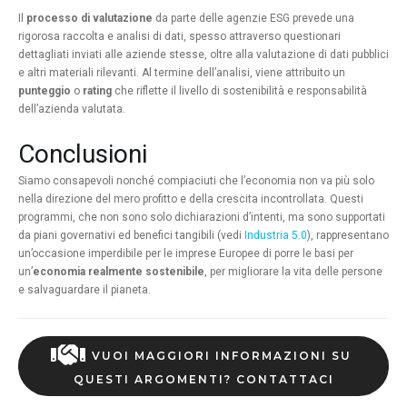
Il
processo di valutazione
da parte delle agenzie ESG prevede una
rigorosa raccolta e analisi di dati, spesso attraverso questionari
dettagliati inviati alle aziende stesse, oltre alla valutazione di dati pubblici
e altri materiali rilevanti. Al termine dell’analisi, viene attribuito un
punteggio
o
rating
che riflette il livello di sostenibilità e responsabilità
dell’azienda valutata.
Conclusioni
Siamo consapevoli nonché compiaciuti che l’economia non va più solo
nella direzione del mero profitto e della crescita incontrollata. Questi
programmi, che non sono solo dichiarazioni d’intenti, ma sono supportati
da piani governativi ed benefici tangibili (vedi
Industria 5.0
), rappresentano
un’occasione imperdibile per le imprese Europee di porre le basi per
un’
economia realmente sostenibile
, per migliorare la vita delle persone
e salvaguardare il pianeta.
VUOI MAGGIORI INFORMAZIONI SU 
QUESTI ARGOMENTI? CONTATTACI