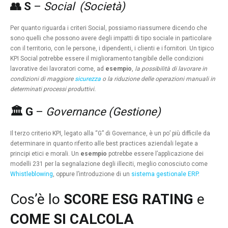
👥 S
–
Social (Società)
Per quanto riguarda i criteri Social, possiamo riassumere dicendo che
sono quelli che possono avere degli impatti di tipo sociale in particolare
con il territorio, con le persone, i dipendenti, i clienti e i fornitori. Un tipico
KPI Social potrebbe essere il miglioramento tangibile delle condizioni
lavorative dei lavoratori come, ad
esempio
,
la possibilità di lavorare in
condizioni di maggiore
sicurezza
o la riduzione delle operazioni manuali in
determinati processi produttivi.
🏛 G
–
Governance (Gestione)
Il terzo criterio KPI, legato alla “G” di Governance, è un po’ più difficile da
determinare in quanto riferito alle best practices aziendali legate a
principi etici e morali. Un
esempio
potrebbe essere l’applicazione dei
modelli 231 per la segnalazione degli illeciti, meglio conosciuto come
Whistleblowing
, oppure l’introduzione di un
sistema gestionale ERP
.
Cos’è lo
SCORE ESG
RATING
e
COME SI CALCOLA