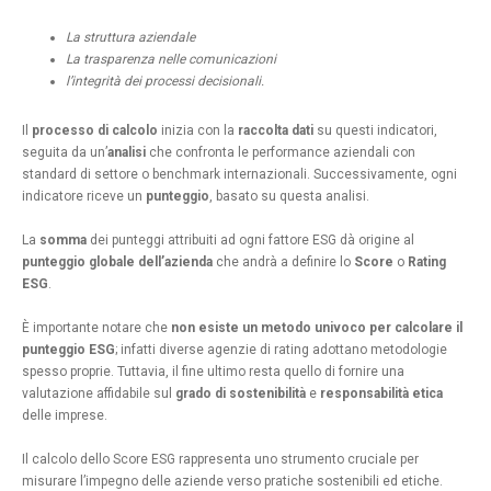
La struttura aziendale
La trasparenza nelle comunicazioni
l’integrità dei processi decisionali.
Il
processo di calcolo
inizia con la
raccolta dati
su questi indicatori,
seguita da un’
analisi
che confronta le performance aziendali con
standard di settore o benchmark internazionali. Successivamente, ogni
indicatore riceve un
punteggio
, basato su questa analisi.
La
somma
dei punteggi attribuiti ad ogni fattore ESG dà origine al
punteggio globale dell’azienda
che andrà a definire lo
Score
o
Rating
ESG
.
È importante notare che
non esiste un metodo univoco per calcolare il
punteggio ESG
; infatti diverse agenzie di rating adottano metodologie
spesso proprie. Tuttavia, il fine ultimo resta quello di fornire una
valutazione affidabile sul
grado di sostenibilità
e
responsabilità etica
delle imprese.
Il calcolo dello Score ESG rappresenta uno strumento cruciale per
misurare l’impegno delle aziende verso pratiche sostenibili ed etiche.