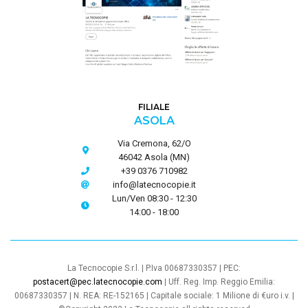
FILIALE
ASOLA
Via Cremona, 62/O
46042 Asola (MN)
+39 0376 710982
info@latecnocopie.it
Lun/Ven 08:30 - 12:30
14:00 - 18:00
La Tecnocopie S.r.l. | P.Iva 00687330357 | PEC:
postacert@pec.latecnocopie.com
| Uff. Reg. Imp. Reggio Emilia:
00687330357 | N. REA: RE-152165 | Capitale sociale: 1 Milione di €uro i.v. |