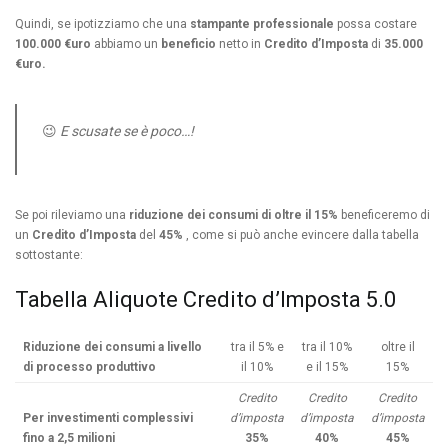
Quindi, se ipotizziamo che una
stampante professionale
possa costare
100.000 €uro
abbiamo un
beneficio
netto in
Credito d’Imposta
di
35.000
€uro.
😉
E scusate se è poco…!
Se poi rileviamo una
riduzione dei consumi di oltre il 15%
beneficeremo di
un
Credito d’Imposta
del
45%
, come si può anche evincere dalla tabella
sottostante:
Tabella Aliquote Credito d’Imposta 5.0
Riduzione dei consumi a livello
tra il 5% e
tra il 10%
oltre il
di processo produttivo
il 10%
e il 15%
15%
Credito
Credito
Credito
Per investimenti complessivi
d’imposta
d’imposta
d’imposta
fino a 2,5 milioni
35%
40%
45%