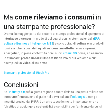
Ma
come rileviamo i consumi
in
una stampante professionale?
Oramai la maggior parte dei sistemi di stampa professionali dispongono di
interfacce
e
sensori
in grado di collegarsi con i sistemi aziendali (
ERP
,
software Business Intelligence
,
MES
) e sono dotati di
software
in grado di
fornire anche
report
dettagliati sui
consumi effettivi
e sul
risparmio
energetico
, in piena conformità con i nuovi
criteri ESG
come, ad esempio,
le
stampanti professionali
Cutsheet Ricoh Pro
di cui vediamo alcuni
esempi ed un
video
al link sotto.
Stampanti professionali Ricoh Pro
Conclusioni
Se l’
Industry 4.0
può a giusta ragione essere definita una pietra miliare per
introdurre l’innovazione digitale nelle PMI Italiane l’
Industry 5.0
con gli
incentivi previsti dal PNRR è un altro tassello molto importante, che ha
l’obiettivo di aggiungere
sostenibilità
e sensibilità per l’ambiente da cui si