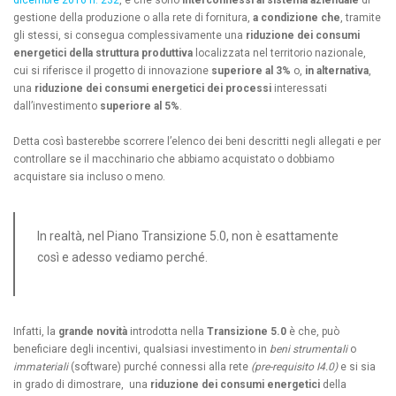
dicembre 2016 n. 232
,
e che sono
interconnessi al sistema aziendale
di
gestione della produzione o alla rete di fornitura,
a condizione che
, tramite
gli stessi, si consegua complessivamente una
riduzione dei consumi
energetici della struttura produttiva
localizzata nel territorio nazionale,
cui si riferisce il progetto di innovazione
superiore al
3%
o,
in alternativa
,
una
riduzione dei consumi energetici dei processi
interessati
dall’investimento
superiore al 5%
.
Detta così basterebbe scorrere l’elenco dei beni descritti negli allegati e per
controllare se il macchinario che abbiamo acquistato o dobbiamo
acquistare sia incluso o meno.
In realtà, nel Piano Transizione 5.0, non è esattamente
così e adesso vediamo perché.
Infatti, la
grande novità
introdotta nella
Transizione 5.0
è che, può
beneficiare degli incentivi, qualsiasi investimento in
beni strumentali
o
immateriali
(software) purché connessi alla rete
(pre-requisito I4.0)
e si sia
in grado di dimostrare, una
riduzione dei consumi energetici
della