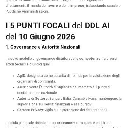
questa normativa, trattando solo gli argomenti che riguardano
direttamente il mondo del
lavoro
e delle
imprese
, tralasciando scuole e
Pubbliche Amministrazioni.
I 5 PUNTI FOCALI
del
DDL AI
del
10 Giugno 2026
1.
Governance
e
Autorità Nazionali
Il nuovo modello di governance distribuisce le
competenze
tra diversi
attori tecnici e giuridici quali:
AgID:
designata come autorità di notifica per la valutazione degli
organismi di conformità.
ACN:
diventa l’autorità di vigilanza del mercato e il punto di
contatto unico nazionale.
Autorità di Settore:
Banca d’Italia, Consob e Ivass mantengono la
supervisione sui servizi finanziari e assicurativi
Garante Privacy:
vigila sulla protezione dei dati personali.
La sfida principale risiede nel
coordinamento
tra queste entità per