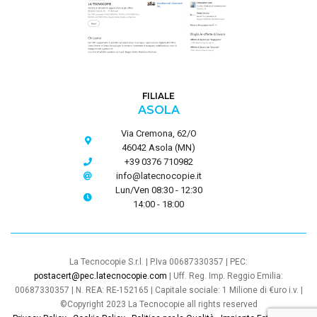
FILIALE
ASOLA
Via Cremona, 62/O
46042 Asola (MN)
+39 0376 710982
info@latecnocopie.it
Lun/Ven 08:30 - 12:30
14:00 - 18:00
La Tecnocopie S.r.l. | P.Iva 00687330357 | PEC:
postacert@pec.latecnocopie.com
| Uff. Reg. Imp. Reggio Emilia:
00687330357 | N. REA: RE-152165 | Capitale sociale: 1 Milione di €uro i.v. |
©Copyright 2023 La Tecnocopie all rights reserved