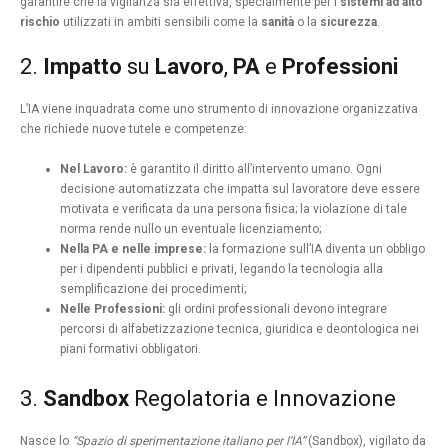
garantire che la vigilanza sia effettiva, specialmente per i
sistemi ad alto
rischio
utilizzati in ambiti sensibili come la
sanità
o la
sicurezza
.
2.
Impatto
su
Lavoro
,
PA
e
Professioni
L’IA viene inquadrata come uno strumento di innovazione organizzativa
che richiede nuove tutele e competenze:
Nel Lavoro:
è garantito il diritto all’intervento umano. Ogni
decisione automatizzata che impatta sul lavoratore deve essere
motivata e verificata da una persona fisica; la violazione di tale
norma rende nullo un eventuale licenziamento;
Nella PA e nelle imprese:
la formazione sull’IA diventa un obbligo
per i dipendenti pubblici e privati, legando la tecnologia alla
semplificazione dei procedimenti;
Nelle Professioni:
gli ordini professionali devono integrare
percorsi di alfabetizzazione tecnica, giuridica e deontologica nei
piani formativi obbligatori.
3.
Sandbox
Regolatoria e Innovazione
Nasce lo
“Spazio di sperimentazione italiano per l’IA”
(Sandbox), vigilato da