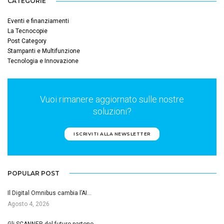
CATEGORIE
Eventi e finanziamenti
La Tecnocopie
Post Category
Stampanti e Multifunzione
Tecnologia e Innovazione
Vuoi rimanere aggiornato sulle nostre
soluzioni?
ISCRIVITI ALLA NEWSLETTER
POPULAR POST
Il Digital Omnibus cambia l’AI…
Agosto 4, 2026
Gli SCANNER del futuro partono…