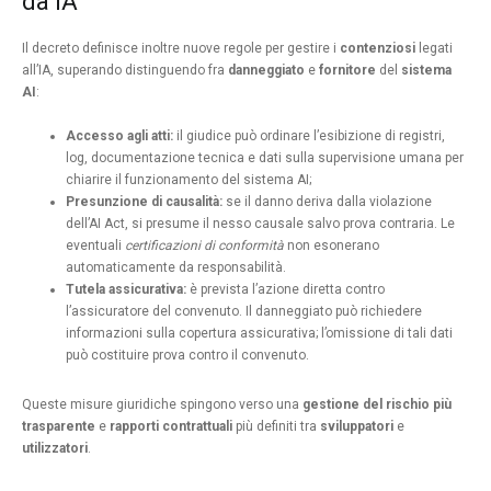
da IA
Il decreto definisce inoltre nuove regole per gestire i
contenziosi
legati
all’IA, superando distinguendo fra
danneggiato
e
fornitore
del
sistema
AI
:
Accesso agli atti:
il giudice può ordinare l’esibizione di registri,
log, documentazione tecnica e dati sulla supervisione umana per
chiarire il funzionamento del sistema AI;
Presunzione di causalità:
se il danno deriva dalla violazione
dell’AI Act, si presume il nesso causale salvo prova contraria. Le
eventuali
certificazioni di conformità
non esonerano
automaticamente da responsabilità.
Tutela assicurativa:
è prevista l’azione diretta contro
l’assicuratore del convenuto. Il danneggiato può richiedere
informazioni sulla copertura assicurativa; l’omissione di tali dati
può costituire prova contro il convenuto.
Queste misure giuridiche spingono verso una
gestione del rischio più
trasparente
e
rapporti contrattuali
più definiti tra
sviluppatori
e
utilizzatori
.