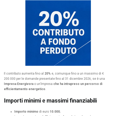
Il contributo aumenta fino al
20%
e, comunque fino a un massimo di €
200.000 per le domande presentate fino al 31 dicembre 2026, se è una
Impresa Energivora
o un’Impresa
che ha intrapreso un percorso di
efficientamento energetico
.
Importi minimi
e
massimi
finanziabili
Importo minimo
di euro
10.000
;