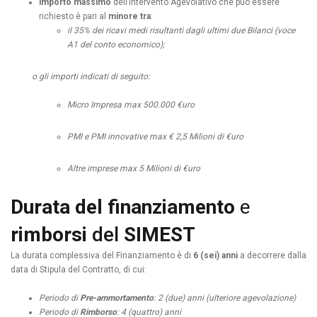
importo massimo
dell’Intervento Agevolativo che può essere
richiesto è pari al
minore tra
:
il 35% dei ricavi medi risultanti dagli ultimi due Bilanci (voce
A1 del conto economico);
o gli importi indicati di seguito:
Micro Impresa max 500.000 €uro
PMI e PMI innovative max € 2,5 Milioni di €uro
Altre imprese max 5 Milioni di €uro
Durata del finanziamento
e
rimborsi
del
SIMEST
La durata complessiva del Finanziamento è di
6 (sei) anni
a decorrere dalla
data di Stipula del Contratto, di cui:
Periodo di
Pre-ammortamento
: 2 (due) anni (ulteriore agevolazione)
Periodo di
Rimborso
: 4 (quattro) anni