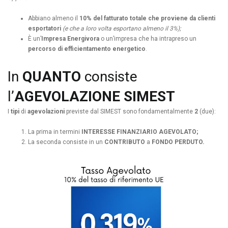
Abbiano almeno il
10% del fatturato totale che proviene da clienti
esportatori
(e che a loro volta esportano almeno il 3%);
‌È un’
I
mpresa Energivora
o un’impresa che ha intrapreso un
percorso di efficientamento energetico
.
In
QUANTO
consiste
l’
AGEVOLAZIONE SIMEST
I
tipi
di
agevolazioni
previste dal SIMEST sono fondamentalmente
2
(due)
:
La prima in termini
INTERESSE FINANZIARIO AGEVOLATO;
La seconda consiste in un
CONTRIBUTO
a
FONDO PERDUTO.