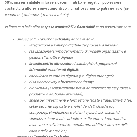
50%, incrementabile
in base a determinati kpi energetici, può essere
destinata a
ulteriori investimenti
volti al
rafforzamento patrimoniale
(es.
capannoni, automezzi, macchinari etc)
.
In linea con le finalità le
spese ammissibili
e
finanziabili
sono rispettivamente:
s
pese per la
Transizione Digitale
, anche in Italia:
integrazione e sviluppo digitale dei processi aziendali;
realizzazione/ammodernamento di modelli organizzativi e
gestionali in ottica digitale
investimenti in attrezzature tecnologiche*, programmi
informatici e contenuti digitali;
consulenze in ambito digitale (i.e. digital manager);
disaster recovery e business continuity;
blockchain (esclusivamente per la notarizzazione dei processi
produttivi e gestionali aziendali);
spese per investimenti e formazione legate all’
industria 4.0
(es.
cyber security, big data e analisi dei dati, cloud e fog
computing, simulazione e sistemi cyber-fisici, sistemi di
visualizzazione, realtà virtuale e realtà aumentata, robotica
avanzata e collaborative, manifattura additiva, internet delle
cose e delle macchine).
spese per
Transizione Ecologica
: