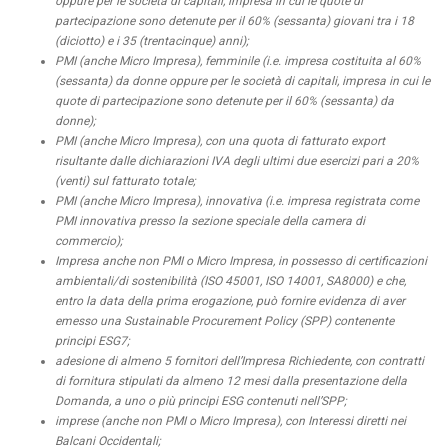
oppure per le società di capitali, impresa in cui le quote di
partecipazione sono detenute per il 60% (sessanta) giovani tra i 18
(diciotto) e i 35 (trentacinque) anni);
PMI (anche Micro Impresa), femminile (i.e. impresa costituita al 60%
(sessanta) da donne oppure per le società di capitali, impresa in cui le
quote di partecipazione sono detenute per il 60% (sessanta) da
donne);
PMI (anche Micro Impresa), con una quota di fatturato export
risultante dalle dichiarazioni IVA degli ultimi due esercizi pari a 20%
(venti) sul fatturato totale;
PMI (anche Micro Impresa), innovativa (i.e. impresa registrata come
PMI innovativa presso la sezione speciale della camera di
commercio);
Impresa anche non PMI o Micro Impresa, in possesso di certificazioni
ambientali/di sostenibilità (ISO 45001, ISO 14001, SA8000) e che,
entro la data della prima erogazione, può fornire evidenza di
aver
emesso una Sustainable Procurement Policy (SPP) contenente
principi ESG7;
adesione di almeno 5 fornitori dell’Impresa Richiedente, con contratti
di fornitura stipulati da almeno 12 mesi dalla presentazione della
Domanda, a uno o più principi ESG contenuti nell’SPP;
imprese (anche non PMI o Micro Impresa), con Interessi diretti nei
Balcani Occidentali;