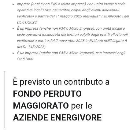
imprese (anche non PMI o Micro Impresa), con unità locale o sede
operativa localizzata nei territori colpiti dagli eventi alluvionali
verificativi a partire dal 1° maggio 2023 individuati nell’Allegato I del
DL 61/2023;
‌È un’impresa (anche non PMI o Micro Impresa), con unità locale o
sede operativa localizzata nei territori colpiti dagli eventi alluvionali
verificatisi a partire dal 2 novembre 2023 individuati nell’Allegato A
del DL 145/2023;
È un’Impresa (anche non PMI o Micro Impresa), con interessi negli
Stati Uniti.
È previsto un contributo a
FONDO PERDUTO
MAGGIORATO
per le
AZIENDE ENERGIVORE