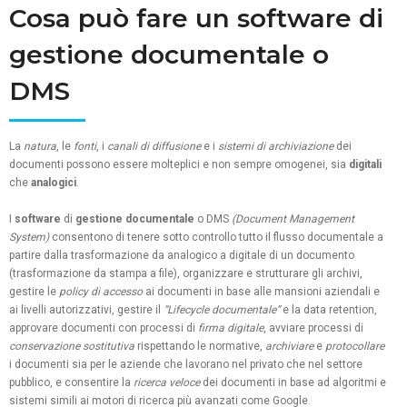
Cosa può fare un software di
gestione documentale o
DMS
La
natura
, le
fonti
, i
canali di diffusione
e i
sistemi di archiviazione
dei
documenti possono essere molteplici e non sempre omogenei, sia
digitali
che
analogici
.
I
software
di
gestione documentale
o DMS
(Document Management
System)
consentono di tenere sotto controllo tutto il flusso documentale a
partire dalla trasformazione da analogico a digitale di un documento
(trasformazione da stampa a file), organizzare e strutturare gli archivi,
gestire le
policy di accesso
ai documenti in base alle mansioni aziendali e
ai livelli autorizzativi, gestire il
“Lifecycle documentale”
e la data retention,
approvare documenti con processi di
firma digitale
, avviare processi di
conservazione sostitutiva
rispettando le normative,
archiviare
e
protocollare
i documenti sia per le aziende che lavorano nel privato che nel settore
pubblico, e consentire la
ricerca veloce
dei documenti in base ad algoritmi e
sistemi simili ai motori di ricerca più avanzati come Google.