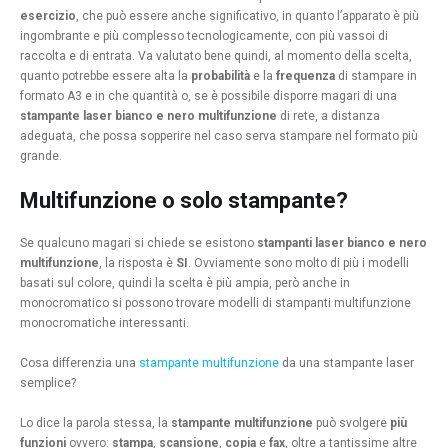
esercizio
, che può essere anche significativo, in quanto l’apparato è più
ingombrante e più complesso tecnologicamente, con più vassoi di
raccolta e di entrata. Va valutato bene quindi, al momento della scelta,
quanto potrebbe essere alta la
probabilità
e la
frequenza
di stampare in
formato A3 e in che quantità o, se è possibile disporre magari di una
stampante laser bianco e nero multifunzione
di rete, a distanza
adeguata, che possa sopperire nel caso serva stampare nel formato più
grande.
Multifunzione o solo stampante?
Se qualcuno magari si chiede se esistono
stampanti laser bianco e nero
multifunzione
, la risposta è
SI
. Ovviamente sono molto di più i modelli
basati sul colore, quindi la scelta è più ampia, però anche in
monocromatico si possono trovare modelli di stampanti multifunzione
monocromatiche interessanti.
Cosa differenzia una
stampante multifunzione
da una stampante laser
semplice?
Lo dice la parola stessa, la
stampante multifunzione
può svolgere
più
funzioni
ovvero:
stampa
,
scansione
,
copia
e
fax
, oltre a tantissime altre