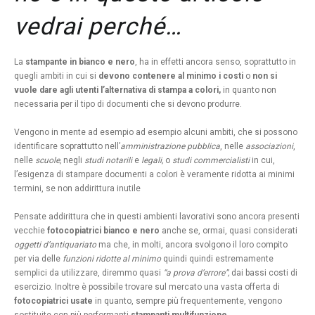
vedrai perché…
La
stampante in bianco e nero
, ha in effetti ancora senso, soprattutto in
quegli ambiti in cui si
devono contenere al minimo i costi
o
non si
vuole dare agli utenti l’alternativa di stampa a colori,
in quanto non
necessaria per il tipo di documenti che si devono produrre.
Vengono in mente ad esempio ad esempio alcuni ambiti, che si possono
identificare soprattutto nell’
amministrazione pubblica
, nelle
associazioni
,
nelle
scuole,
negli
studi notarili
e
legali,
o
studi commercialisti
in cui,
l’esigenza di stampare documenti a colori è veramente ridotta ai minimi
termini, se non addirittura inutile
Pensate addirittura che in questi ambienti lavorativi sono ancora presenti
vecchie
fotocopiatrici bianco e nero
anche se, ormai, quasi considerati
oggetti d’antiquariato
ma che, in molti, ancora svolgono il loro compito
per via delle
funzioni ridotte al minimo
quindi quindi estremamente
semplici da utilizzare, diremmo quasi
“a prova d’errore”,
dai bassi costi di
esercizio. Inoltre è possibile trovare sul mercato una vasta offerta di
fotocopiatrici usate
in quanto, sempre più frequentemente, vengono