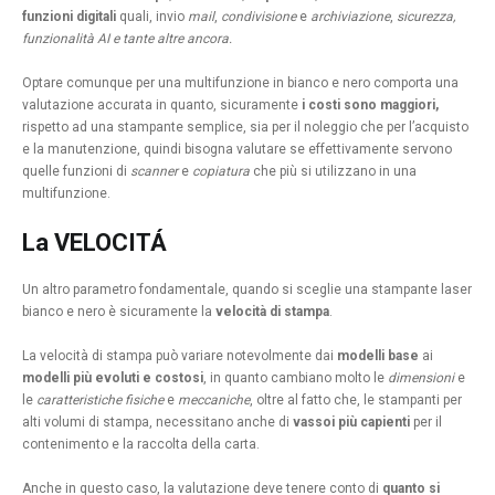
funzioni digitali
quali, invio
mail
,
condivisione
e
archiviazione
,
sicurezza,
funzionalità AI e tante altre ancora.
Optare comunque per una multifunzione in bianco e nero comporta una
valutazione accurata in quanto, sicuramente
i costi sono maggiori,
rispetto ad una stampante semplice, sia per il noleggio che per l’acquisto
e la manutenzione, quindi bisogna valutare se effettivamente servono
quelle funzioni di
scanner
e
copiatura
che più si utilizzano in una
multifunzione.
La VELOCITÁ
Un altro parametro fondamentale, quando si sceglie una stampante laser
bianco e nero è sicuramente la
velocità di stampa
.
La velocità di stampa può variare notevolmente dai
modelli base
ai
modelli più evoluti e costosi
, in quanto cambiano molto le
dimensioni
e
le
caratteristiche fisiche
e
meccaniche
, oltre al fatto che, le stampanti per
alti volumi di stampa, necessitano anche di
vassoi più capienti
per il
contenimento e la raccolta della carta.
Anche in questo caso, la valutazione deve tenere conto di
quanto si