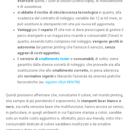
esercizio
quindi, i
costi di utilizzo
(costo/copia), di
manutenzione
e di
assistenza;
si abbatte il rischio di obsolescenza tecnologica
in quanto, alla
scadenza del contratto di noleggio, variabile dai 12 ai 60 mesi, si
può
sostituire la stampante
con una
più nuova
ed
aggiornata
;
Vantaggi
per il
reparto IT
che non si deve preoccupare di gestire il
parco stampanti e un magazzino ricambi e consumabili (Toner) in
quanto, essendo tutto compreso nel noleggio,
vengono gestiti in
autonomia
dal partner printing che fornisce il servizio,
senza
aggravi di costi aggiuntivi;
Il
servizio di
smaltimento toner
e
consumabili,
di solito, viene
garantito dalla stessa società di noleggio, che provvede sia alla
sostituzione che allo
smaltimento corretto,
in piena aderenza
alle
normative vigenti
e liberando l’azienda da onerose pratiche
burocratiche
(es.
registro rifiuti RENTRI
)
.
Quindi possiamo affermare che, nonostante il colore, nel mondo printing,
stia sempre di più prendendo il sopravvento, le
stampanti laser bianco e
nero
, sia nella versione base che multifunzione, hanno ancora un senso,
in particolare, in quegli ambienti in cui l’opzione stampa a colori, sarebbe
solo un inutile costo aggiuntivo e, oltretutto, poco
eco-friendly
, visto che i
consumabili dedicati al colore sarebbero inutilizzati e da smaltire