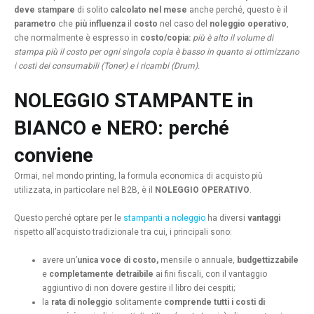
deve stampare
di solito
calcolato nel mese
anche perché, questo è il
parametro
che
più influenza
il
costo
nel caso del
noleggio operativo
,
che normalmente è espresso in
costo/copia:
più è alto il volume di
stampa più il costo per ogni singola copia è basso in quanto si ottimizzano
i costi dei consumabili (Toner) e i ricambi (Drum).
NOLEGGIO STAMPANTE in
BIANCO e NERO: perché
conviene
Ormai, nel mondo printing, la formula economica di acquisto più
utilizzata, in particolare nel B2B, è il
NOLEGGIO OPERATIVO
.
Questo perché optare per le
stampanti a noleggio
ha diversi
vantaggi
rispetto all’acquisto tradizionale tra cui, i principali sono:
avere un’
unica voce di costo,
mensile o annuale,
budgettizzabile
e
completamente detraibile
ai fini fiscali, con il vantaggio
aggiuntivo di non dovere gestire il libro dei cespiti;
la
rata di noleggio
solitamente
comprende
tutti i costi di