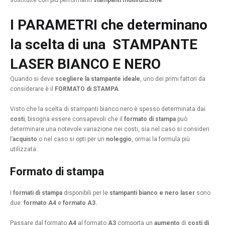
sostituite con più performanti
stampanti multifunzione
.
I PARAMETRI che determinano
la scelta di una STAMPANTE
LASER BIANCO E NERO
Quando si deve
scegliere la stampante ideale
, uno dei primi fattori da
considerare è il
FORMATO di STAMPA
.
Visto che la scelta di stampanti bianco nero è spesso determinata dai
costi
, bisogna essere consapevoli che il
formato di stampa
può
determinare una notevole variazione nei costi, sia nel caso si consideri
l’
acquisto
o nel caso si opti per un
noleggio
, ormai la formula più
utilizzata.
Formato di stampa
I
formati di stampa
disponibili per le
stampanti bianco e nero laser
sono
due:
formato A4
e
formato A3.
Passare dal formato
A4
al formato
A3
comporta un
aumento
di
costi di