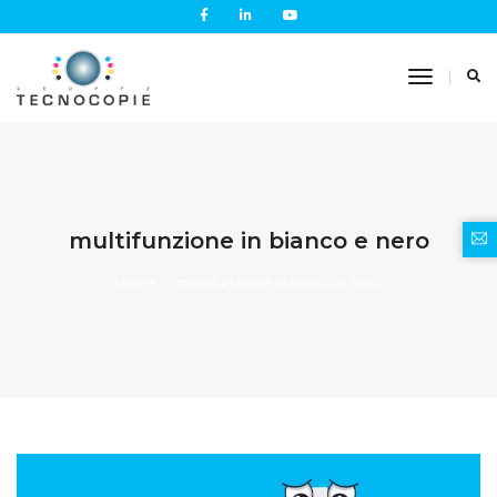
Toggle
Navigati
multifunzione in bianco e nero
Home
multifunzione in bianco e nero