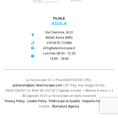
FILIALE
ASOLA
Via Cremona, 62/O
46042 Asola (MN)
+39 0376 710982
info@latecnocopie.it
Lun/Ven 08:30 - 12:30
14:00 - 18:00
La Tecnocopie S.r.l. | P.Iva 00687330357 | PEC:
postacert@pec.latecnocopie.com
| Uff. Reg. Imp. Reggio Emilia:
00687330357 | N. REA: RE-152165 | Capitale sociale: 1 Milione di €uro i.v. |
©Copyright 2023 La Tecnocopie all rights reserved
Privacy Policy
-
Cookie Policy
-
Politica per la Qualità
-
Impianto Fotovoltaico
Credits:
Sfumature Agency