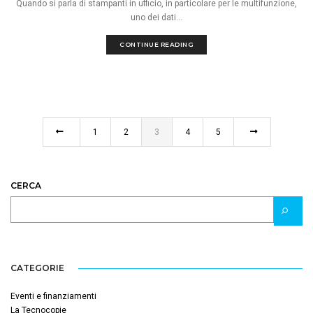
Quando si parla di stampanti in ufficio, in particolare per le multifunzione,
uno dei dati...
CONTINUE READING
1
2
3
4
5
CERCA
CATEGORIE
Eventi e finanziamenti
La Tecnocopie