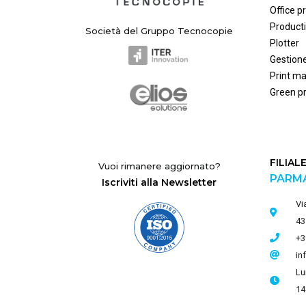
Office pr
Producti
Società del Gruppo Tecnocopie
Plotter
Gestion
Print m
Green pr
FILIAL
Vuoi rimanere aggiornato?
PARM
Iscriviti alla Newsletter
Vi
43
+3
in
Lu
14