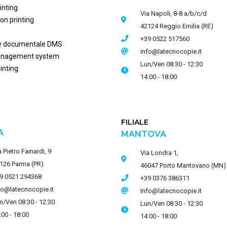
inting
Via Napoli, 8-8 a/b/c/d
on printing
42124 Reggio Emilia (RE)
+39 0522 517560
e documentale DMS
info@latecnocopie.it
anagement system
Lun/Ven 08:30 - 12:30
inting
14:00 - 18:00
E
FILIALE
A
MANTOVA
a Pietro Fainardi, 9
Via Londra 1,
126 Parma (PR)
46047 Porto Mantovano (MN)
9 0521 294368
+39 0376 386311
fo@latecnocopie.it
info@latecnocopie.it
n/Ven 08:30 - 12:30
Lun/Ven 08:30 - 12:30
:00 - 18:00
14:00 - 18:00