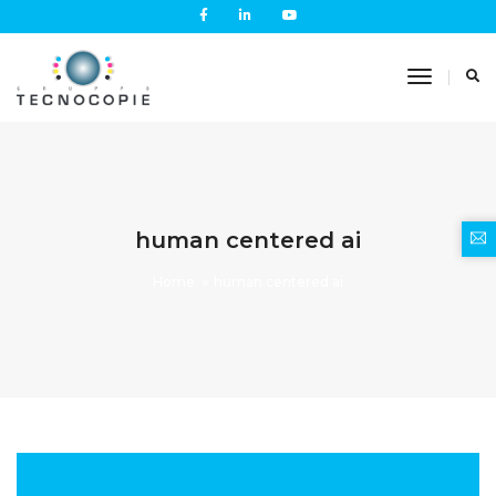
Toggle
Navigati
human centered ai
Home
human centered ai