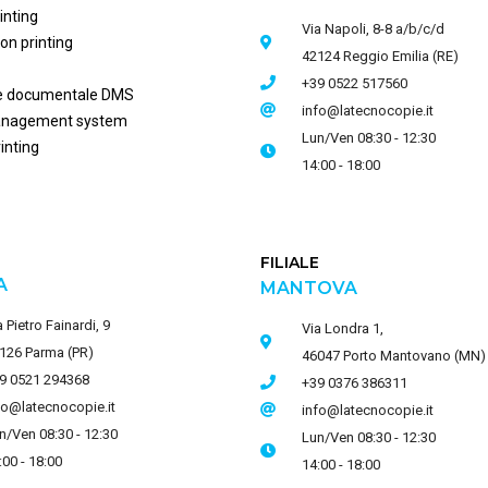
inting
Via Napoli, 8-8 a/b/c/d
on printing
42124 Reggio Emilia (RE)
+39 0522 517560
e documentale DMS
info@latecnocopie.it
anagement system
Lun/Ven 08:30 - 12:30
inting
14:00 - 18:00
E
FILIALE
A
MANTOVA
a Pietro Fainardi, 9
Via Londra 1,
126 Parma (PR)
46047 Porto Mantovano (MN)
9 0521 294368
+39 0376 386311
fo@latecnocopie.it
info@latecnocopie.it
n/Ven 08:30 - 12:30
Lun/Ven 08:30 - 12:30
:00 - 18:00
14:00 - 18:00