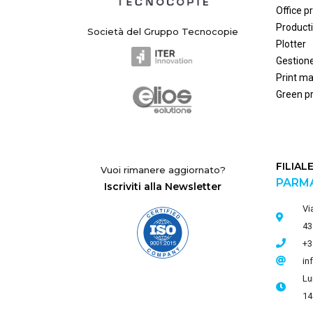
Office pr
Producti
Società del Gruppo Tecnocopie
Plotter
Gestion
Print m
Green pr
FILIAL
Vuoi rimanere aggiornato?
PARM
Iscriviti alla Newsletter
Vi
43
+3
in
Lu
14